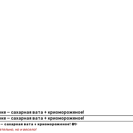
ке — сахарная вата + криомороженое!
ке — сахарная вата + криомороженое!
— сахарная вата + криомороженое! ❄️✨
ательно, но и весело!