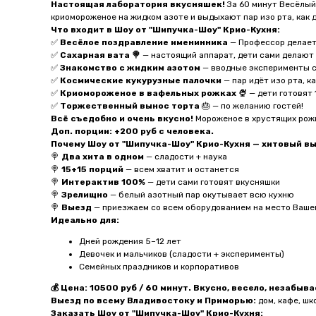
Настоящая лаборатория вкусняшек!
За 60 минут Весёлый
криомороженое на жидком азоте и выдыхают пар изо рта, как 
Что входит в Шоу от "Шипучка-Шоу" Крио-Кухня:
✅
Весёлое поздравление именинника
— Профессор делает
✅
Сахарная вата 🍭
— настоящий аппарат, дети сами делают
✅
Знакомство с жидким азотом
— вводные эксперименты с
✅
Космические кукурузные палочки
— пар идёт изо рта, ка
✅
Криомороженое в вафельных рожках 🍨
— дети готовят 
✅
Торжественный вынос торта
🎂 — по желанию гостей!
Всё съедобно и очень вкусно!
Мороженое в хрустящих рожка
Доп. порции: +200 руб с человека.
Почему Шоу от "Шипучка-Шоу" Крио-Кухня — хитовый в
🍭
Два хита в одном
— сладости + наука
🍭
15+15 порций
— всем хватит и останется
🍭
Интерактив 100%
— дети сами готовят вкусняшки
🍭
Зрелищно
— белый азотный пар окутывает всю кухню
🍭
Выезд
— приезжаем со всем оборудованием на место Вашег
Идеально для:
Дней рождения 5–12 лет
Девочек и мальчиков (сладости + эксперименты)
Семейных праздников и корпоративов
💰 Цена: 10500 руб / 60 минут. Вкусно, весело, незабыва
Выезд по всему Владивостоку и Приморью:
дом, кафе, шк
Заказать Шоу от "Шипучка-Шоу" Крио-Кухня: