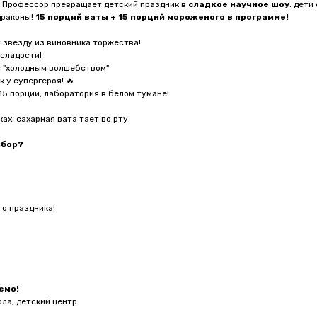
 Профессор превращает детский праздник в
сладкое научное шоу
: дети
драконы!
15 порций ваты + 15 порций мороженого в программе!
 звезду из виновника торжества!
 сладости!
 "холодным волшебством"
к у супергероя! 🔥
15 порций, лаборатория в белом тумане!
х, сахарная вата тает во рту.
ыбор?
о праздника!
емо!
ола, детский центр.